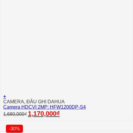
+
CAMERA, ĐẦU GHI DAHUA
Camera HDCVI 2MP: HFW1200DP-S4
Giá
Giá
1,170,000
₫
1,680,000
₫
gốc
hiện
là:
tại
1,680,000₫.
là:
-30%