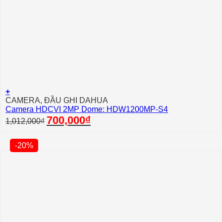
+
CAMERA, ĐẦU GHI DAHUA
Camera HDCVI 2MP Dome: HDW1200MP-S4
Giá
Giá
700,000
₫
1,012,000
₫
gốc
hiện
là:
tại
1,012,000₫.
là:
-20%
700,000₫.