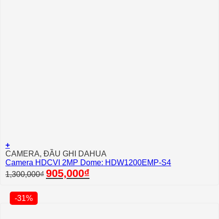
+
CAMERA, ĐẦU GHI DAHUA
Camera HDCVI 2MP Dome: HDW1200EMP-S4
Giá
Giá
905,000
₫
1,300,000
₫
gốc
hiện
là:
tại
1,300,000₫.
là:
-31%
905,000₫.