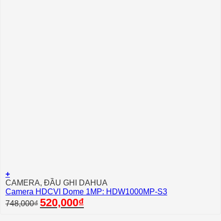
+
CAMERA, ĐẦU GHI DAHUA
Camera HDCVI Dome 1MP: HDW1000MP-S3
Giá
Giá
520,000
₫
748,000
₫
gốc
hiện
là:
tại