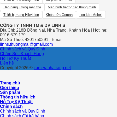
Đèn năng lượng mặt trời
Màn hình tương tác thông minh
Thiết bị mạng Hikvision
Khóa cửa Goman
Loa kéo Mobell
CÔNG TY TNHH TM & DV LINH'S
Địa Chỉ: 218B Đồng Nai, Nha Trang, Khánh Hòa | Hotline:
0916.679.179
Mã Số Thuế: 4201750391 - Email:
linhs.thuongmai@gmail.com
Chính sách và Quy Định
Chăm Sóc Khách Hàng
Hỗ Trợ Kỹ Thuật
Liên hệ
Copyright 2026 ©
cameranhatrang.net
Trang chủ
Giới thiệu
Sản phẩm
Thông tin hữu ích
Hỗ Trợ Kỹ Thuật
Chính sách
Chính sách và Quy Định
Chính sách đổi trả hàng