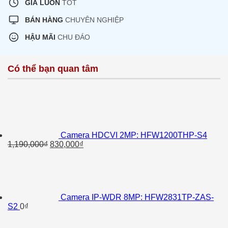
GIÁ LUÔN
TỐT
BÁN HÀNG
CHUYÊN NGHIỆP
HẬU MÃI
CHU ĐÁO
Có thể bạn quan tâm
Camera HDCVI 2MP: HFW1200THP-S4
Giá
Giá
1,190,000
₫
830,000
₫
gốc
hiện
là:
tại
1,190,000₫.
là:
830,000₫.
Camera IP-WDR 8MP: HFW2831TP-ZAS-
S2
0
₫