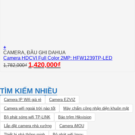
+
CAMERA, ĐẦU GHI DAHUA
Camera HDCVI Full Color 2MP: HFW1239TP-LED
Giá
Giá
1,420,000
₫
1,782,000
₫
gốc
hiện
là:
tại
1,782,000₫.
là:
1,420,000₫.
TÌM KIẾM NHIỀU
Camera IP Wifi giá rẻ
Camera EZVIZ
Camera wifi ngoài trời nào tốt
Máy chấm công nhận diện khuôn mặt
Bộ phát sóng wifi TP-LINK
Báo trộm Hikvision
Lắp đặt camera nhà xưởng
Camera iMOU
Thiết bị nhà thông minh
Bộ phát wifi Imou