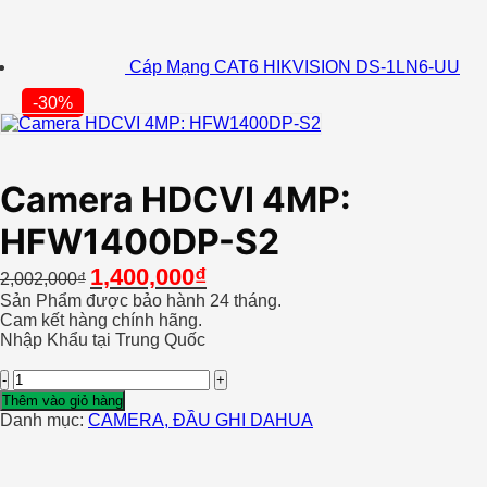
Cáp Mạng CAT6 HIKVISION DS-1LN6-UU
-30%
Camera HDCVI 4MP:
HFW1400DP-S2
Giá
Giá
1,400,000
₫
2,002,000
₫
gốc
hiện
Sản Phẩm được bảo hành 24 tháng.
là:
tại
Cam kết hàng chính hãng.
2,002,000₫.
là:
Nhập Khẩu tại Trung Quốc
1,400,000₫.
Camera
HDCVI
Thêm vào giỏ hàng
4MP:
Danh mục:
CAMERA, ĐẦU GHI DAHUA
HFW1400DP-
S2
số