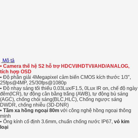
lượng
Mô tả
• Camera thế hệ S2 hỗ trợ HDCVI/HDTVI/AHD/ANALOG,
tích hợp OSD
• Độ phân giải 4Megapixel cảm biến CMOS kích thước 1/3″,
25fps@4MP, 25/30fps@1080p
• Độ nhạy sáng tối thiểu 0.03Lux/F1.5, 0Lux IR on, chế độ ngày
đêm(ICR), tự động cân bằng trắng (AWB), tự động bù sáng
(AGC), chống chói sáng(BLC,HLC), Chống ngược sáng
DWDR, chống nhiễu (3D-DNR)
• Tầm xa hồng ngoại 80m
với công nghệ hồng ngoại thông
minh
• Ống kính cố định 3.6mm, chuẩn chống nước IP67,
vỏ kim
loại