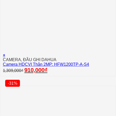
+
CAMERA, ĐẦU GHI DAHUA
Camera HDCVI Thân 2MP: HFW1200TP-A-S4
Giá
Giá
910,000
₫
1,309,000
₫
gốc
hiện
là:
tại
1,309,000₫.
là:
-31%
910,000₫.