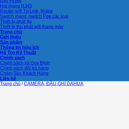
Dây HDMI
Hạt mạng RJ45
Router wifi Tp Link, Ruijie
Switch mạng, switch Poe các loại
Thiết bị phát 4g
Thiết bị thu phát wifi thang máy
Trang chủ
Giới thiệu
Sản phẩm
Thông tin hữu ích
Hỗ Trợ Kỹ Thuật
Chính sách
Chính sách và Quy Định
Chính sách đổi trả hàng
Chăm Sóc Khách Hàng
Liên hệ
Trang chủ
/
CAMERA, ĐẦU GHI DAHUA