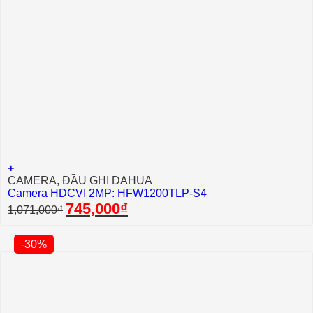
+
CAMERA, ĐẦU GHI DAHUA
Camera HDCVI 2MP: HFW1200TLP-S4
Giá
Giá
745,000
₫
1,071,000
₫
gốc
hiện
là:
tại
1,071,000₫.
là:
-30%
745,000₫.