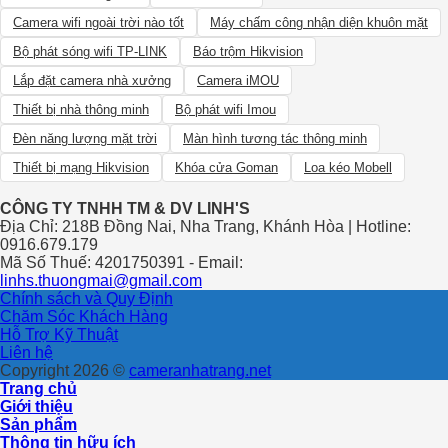
Camera wifi ngoài trời nào tốt
Máy chấm công nhận diện khuôn mặt
Bộ phát sóng wifi TP-LINK
Báo trộm Hikvision
Lắp đặt camera nhà xưởng
Camera iMOU
Thiết bị nhà thông minh
Bộ phát wifi Imou
Đèn năng lượng mặt trời
Màn hình tương tác thông minh
Thiết bị mạng Hikvision
Khóa cửa Goman
Loa kéo Mobell
CÔNG TY TNHH TM & DV LINH'S
Địa Chỉ: 218B Đồng Nai, Nha Trang, Khánh Hòa | Hotline:
0916.679.179
Mã Số Thuế: 4201750391 - Email:
linhs.thuongmai@gmail.com
Chính sách và Quy Định
Chăm Sóc Khách Hàng
Hỗ Trợ Kỹ Thuật
Liên hệ
Copyright 2026 ©
cameranhatrang.net
Trang chủ
Giới thiệu
Sản phẩm
Thông tin hữu ích