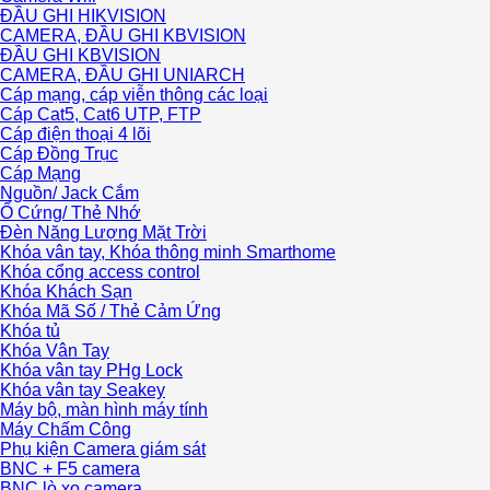
ĐẦU GHI HIKVISION
CAMERA, ĐẦU GHI KBVISION
ĐẦU GHI KBVISION
CAMERA, ĐẦU GHI UNIARCH
Cáp mạng, cáp viễn thông các loại
Cáp Cat5, Cat6 UTP, FTP
Cáp điện thoại 4 lõi
Cáp Đồng Trục
Cáp Mạng
Nguồn/ Jack Cắm
Ổ Cứng/ Thẻ Nhớ
Đèn Năng Lượng Mặt Trời
Khóa vân tay, Khóa thông minh Smarthome
Khóa cổng access control
Khóa Khách Sạn
Khóa Mã Số / Thẻ Cảm Ứng
Khóa tủ
Khóa Vân Tay
Khóa vân tay PHg Lock
Khóa vân tay Seakey
Máy bộ, màn hình máy tính
Máy Chấm Công
Phụ kiện Camera giám sát
BNC + F5 camera
BNC lò xo camera