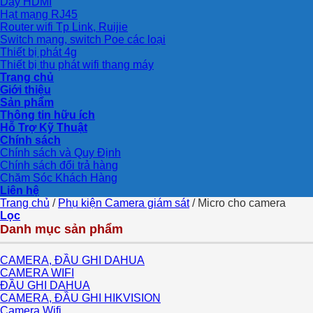
Dây HDMI
Hạt mạng RJ45
Router wifi Tp Link, Ruijie
Switch mạng, switch Poe các loại
Thiết bị phát 4g
Thiết bị thu phát wifi thang máy
Trang chủ
Giới thiệu
Sản phẩm
Thông tin hữu ích
Hỗ Trợ Kỹ Thuật
Chính sách
Chính sách và Quy Định
Chính sách đổi trả hàng
Chăm Sóc Khách Hàng
Liên hệ
Trang chủ
/
Phụ kiện Camera giám sát
/
Micro cho camera
Lọc
Danh mục sản phẩm
CAMERA, ĐẦU GHI DAHUA
CAMERA WIFI
ĐẦU GHI DAHUA
CAMERA, ĐẦU GHI HIKVISION
Camera Wifi