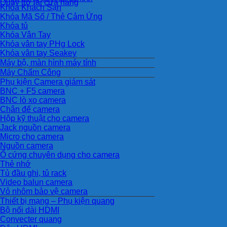
Quay trở lại cửa hàng
Khóa Khách Sạn
Khóa Mã Số / Thẻ Cảm Ứng
Khóa tủ
Khóa Vân Tay
Khóa vân tay PHg Lock
Khóa vân tay Seakey
Máy bộ, màn hình máy tính
Máy Chấm Công
Phụ kiện Camera giám sát
BNC + F5 camera
BNC lò xo camera
Chân đế camera
Hộp kỹ thuật cho camera
Jack nguồn camera
Micro cho camera
Nguồn camera
Ổ cứng chuyên dụng cho camera
Thẻ nhớ
Tủ đầu ghi, tủ rack
Video balun camera
Vỏ nhôm bảo vệ camera
Thiết bị mạng – Phụ kiện quang
Bộ nối dài HDMI
Convecter quang