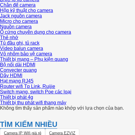
Chân đế camera
Hộp kỹ thuật cho camera
Jack nguồn camera
Micro cho camera
Nguồn camera
Ổ cứng chuyên dụng cho camera
Thẻ nhớ
Tủ đầu ghi, tủ rack
Video balun camera
Vỏ nhôm bảo vệ camera
Thiết bị mạng – Phụ kiện quang
Bộ nối dài HDMI
Convecter quang
Dây HDMI
Hạt mạng RJ45
Router wifi Tp Link, Ruijie
Switch mạng, switch Poe các loại
Thiết bị phát 4g
Thiết bị thu phát wifi thang máy
Không tìm thấy sản phẩm nào khớp với lựa chọn của bạn.
TÌM KIẾM NHIỀU
Camera IP Wifi giá rẻ
Camera EZVIZ