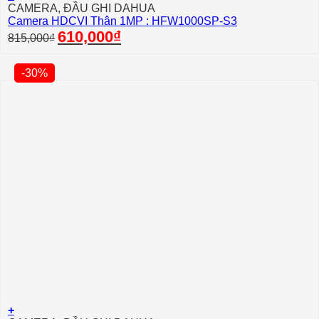
CAMERA, ĐẦU GHI DAHUA
Camera HDCVI Thân 1MP : HFW1000SP-S3
Giá
Giá
610,000
₫
815,000
₫
gốc
hiện
là:
tại
815,000₫.
là:
-30%
610,000₫.
+