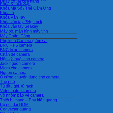
Quay trở lại cửa hàng
Khóa Khách Sạn
Khóa Mã Số / Thẻ Cảm Ứng
Khóa tủ
Khóa Vân Tay
Khóa vân tay PHg Lock
Khóa vân tay Seakey
Máy bộ, màn hình máy tính
Máy Chấm Công
Phụ kiện Camera giám sát
BNC + F5 camera
BNC lò xo camera
Chân đế camera
Hộp kỹ thuật cho camera
Jack nguồn camera
Micro cho camera
Nguồn camera
Ổ cứng chuyên dụng cho camera
Thẻ nhớ
Tủ đầu ghi, tủ rack
Video balun camera
Vỏ nhôm bảo vệ camera
Thiết bị mạng – Phụ kiện quang
Bộ nối dài HDMI
Convecter quang