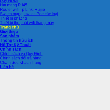
Dây HDMI
Hạt mạng RJ45
Router wifi Tp Link, Ruijie
Switch mạng, switch Poe các loại
Thiết bị phát 4g
Thiết bị thu phát wifi thang máy
Trang chủ
Giới thiệu
Sản phẩm
Thông tin hữu ích
Hỗ Trợ Kỹ Thuật
Chính sách
Chính sách và Quy Định
Chính sách đổi trả hàng
Chăm Sóc Khách Hàng
Liên hệ