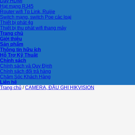
Dây HDMI
Hạt mạng RJ45
Router wifi Tp Link, Ruijie
Switch mạng, switch Poe các loại
Thiết bị phát 4g
Thiết bị thu phát wifi thang máy
Trang chủ
Giới thiệu
Sản phẩm
Thông tin hữu ích
Hỗ Trợ Kỹ Thuật
Chính sách
Chính sách và Quy Định
Chính sách đổi trả hàng
Chăm Sóc Khách Hàng
Liên hệ
Trang chủ
/
CAMERA, ĐẦU GHI HIKVISION