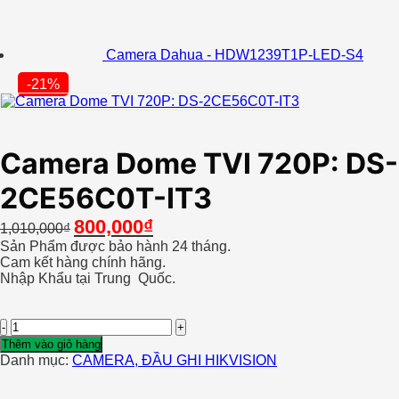
3,700,000₫.
là:
2,590,000₫.
Camera Dahua - HDW1239T1P-LED-S4
-21%
Camera Dome TVI 720P: DS-
2CE56C0T-IT3
Giá
Giá
800,000
₫
1,010,000
₫
gốc
hiện
Sản Phẩm được bảo hành 24 tháng.
là:
tại
Cam kết hàng chính hãng.
1,010,000₫.
là:
Nhập Khẩu tại Trung Quốc.
800,000₫.
Camera
Dome
Thêm vào giỏ hàng
TVI
Danh mục:
CAMERA, ĐẦU GHI HIKVISION
720P:
DS-