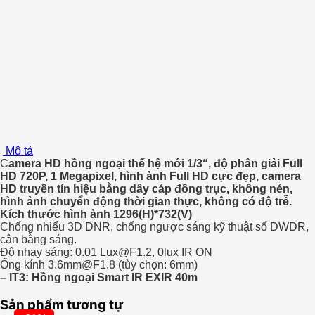
2CE56C0T-
IT3
số
lượng
Mô tả
C
amera HD hồng ngoại thế hệ mới 1/3“, độ phân giải Full
HD 720P, 1 Megapixel, hình ảnh Full HD cực đẹp, camera
HD truyền tín hiệu bằng dây cáp đồng trục, không nén,
hình ảnh chuyển động thời gian thực, không có độ trễ.
Kích thước hình ảnh 1296(H)*732(V)
Chống nhiểu 3D DNR, chống ngược sáng kỹ thuật số DWDR,
cân bằng sáng.
Độ nhạy sáng: 0.01 Lux@F1.2, 0lux IR ON
Ống kính 3.6mm@F1.8 (tùy chọn: 6mm)
– IT3: Hồng ngoại Smart IR EXIR 40m
Sản phẩm tương tự