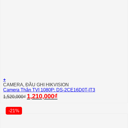
+
CAMERA, ĐẦU GHI HIKVISION
Camera Thân TVI 1080P: DS-2CE16D0T-IT3
Giá
Giá
1,210,000
₫
1,520,000
₫
gốc
hiện
là:
tại
1,520,000₫.
là:
-21%
1,210,000₫.