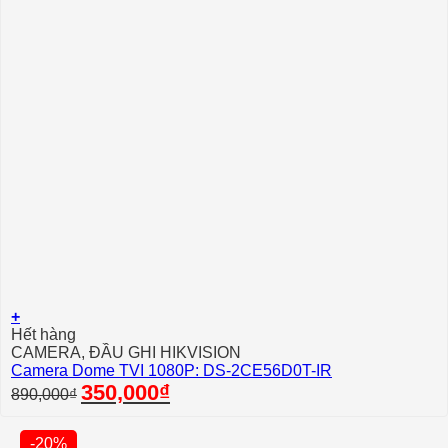
+
Hết hàng
CAMERA, ĐẦU GHI HIKVISION
Camera Dome TVI 1080P: DS-2CE56D0T-IR
Giá
Giá
350,000
₫
890,000
₫
gốc
hiện
là:
tại
890,000₫.
là:
-20%