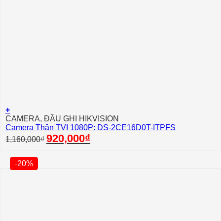
+
CAMERA, ĐẦU GHI HIKVISION
Camera Thân TVI 1080P: DS-2CE16D0T-ITPFS
Giá
Giá
920,000
₫
1,160,000
₫
gốc
hiện
là:
tại
1,160,000₫.
là:
-20%
920,000₫.