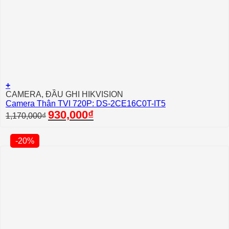
+
CAMERA, ĐẦU GHI HIKVISION
Camera Thân TVI 720P: DS-2CE16C0T-IT5
Giá
Giá
930,000
₫
1,170,000
₫
gốc
hiện
là:
tại
1,170,000₫.
là:
-20%
930,000₫.