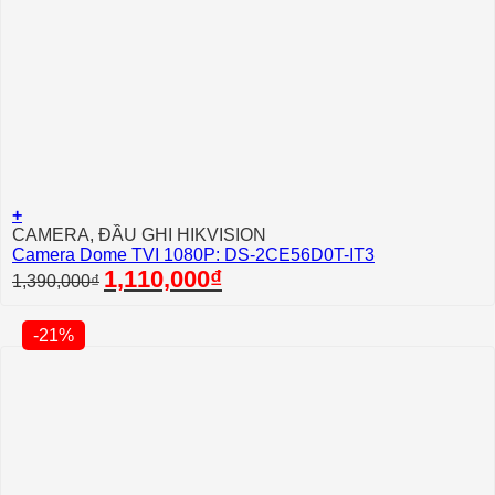
+
CAMERA, ĐẦU GHI HIKVISION
Camera Dome TVI 1080P: DS-2CE56D0T-IT3
Giá
Giá
1,110,000
₫
1,390,000
₫
gốc
hiện
là:
tại
1,390,000₫.
là:
-21%
1,110,000₫.