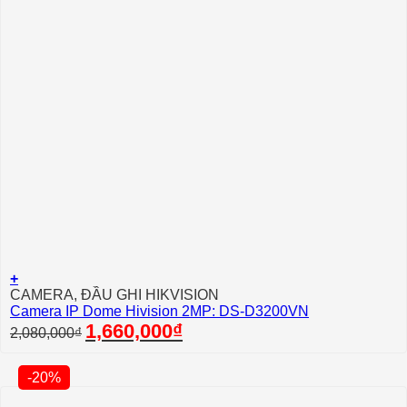
+
CAMERA, ĐẦU GHI HIKVISION
Camera IP Dome Hivision 2MP: DS-D3200VN
Giá
Giá
1,660,000
₫
2,080,000
₫
gốc
hiện
là:
tại
2,080,000₫.
là:
-20%
1,660,000₫.