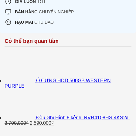
GIÁ LUÔN
TỐT
BÁN HÀNG
CHUYÊN NGHIỆP
HẬU MÃI
CHU ĐÁO
Có thể bạn quan tâm
Ổ CỨNG HDD 500GB WESTERN
PURPLE
Đầu Ghi Hình 8 kênh: NVR4108HS-4KS2/L
Giá
Giá
3,700,000
₫
2,590,000
₫
gốc
hiện
là:
tại