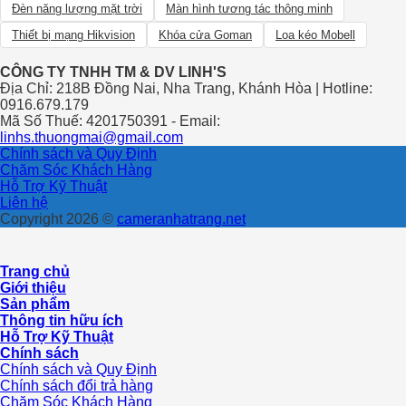
Đèn năng lượng mặt trời
Màn hình tương tác thông minh
Thiết bị mạng Hikvision
Khóa cửa Goman
Loa kéo Mobell
CÔNG TY TNHH TM & DV LINH'S
Địa Chỉ: 218B Đồng Nai, Nha Trang, Khánh Hòa | Hotline:
0916.679.179
Mã Số Thuế: 4201750391 - Email:
linhs.thuongmai@gmail.com
Chính sách và Quy Định
Chăm Sóc Khách Hàng
Hỗ Trợ Kỹ Thuật
Liên hệ
Copyright 2026 ©
cameranhatrang.net
Trang chủ
Giới thiệu
Sản phẩm
Thông tin hữu ích
Hỗ Trợ Kỹ Thuật
Chính sách
Chính sách và Quy Định
Chính sách đổi trả hàng
Chăm Sóc Khách Hàng