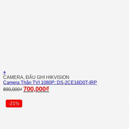
+
CAMERA, ĐẦU GHI HIKVISION
Camera Thân TVI 1080P: DS-2CE16D0T-IRP
Giá
Giá
700,000
₫
890,000
₫
gốc
hiện
là:
tại
890,000₫.
là:
-21%
700,000₫.