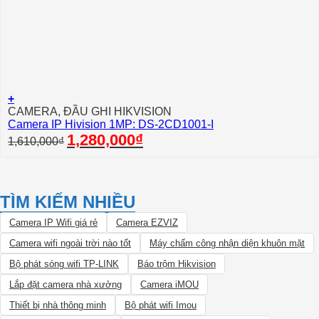
+
CAMERA, ĐẦU GHI HIKVISION
Camera IP Hivision 1MP: DS-2CD1001-I
Giá
Giá
1,280,000
₫
1,610,000
₫
gốc
hiện
là:
tại
1,610,000₫.
là:
1,280,000₫.
TÌM KIẾM NHIỀU
Camera IP Wifi giá rẻ
Camera EZVIZ
Camera wifi ngoài trời nào tốt
Máy chấm công nhận diện khuôn mặt
Bộ phát sóng wifi TP-LINK
Báo trộm Hikvision
Lắp đặt camera nhà xưởng
Camera iMOU
Thiết bị nhà thông minh
Bộ phát wifi Imou